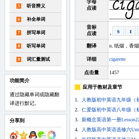
字母
听音辨义
5
点读
补全单词
6
音标
ˌ
s
ɪ
拼写单词
7
点读
翻译
n. 纸烟，香烟
听写单词
8
详细
cigarette
词汇量测试
9
点击量
1457
功能简介
应用于教材及章节
通过隐藏单词或隐藏翻
1.
人教版初中英语九年级（初三
译进行默记。
2.
仁爱版初中英语八年级（初二）上
3.
新概念英语第一册Lesson22
分享到
4.
人教版高中英语选修六Unit