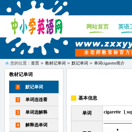
网站首页
英语
全 老 师 教 音 标 官 方
您的位置：
首页
教材记单词
默记单词
单词cigarette简介
教材记单词
默记单词
1
基本信息
单词连连看
2
cigarette
[ˌsɪ
单词选解释
3
单词
解释选单词
4